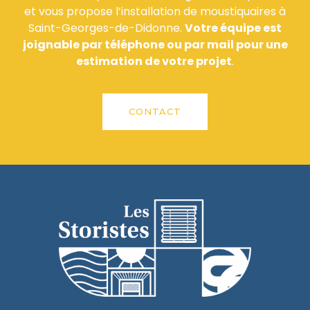
et vous propose l’installation de moustiquaires à
Saint-Georges-de-Didonne.
Votre équipe est
joignable par téléphone ou par mail pour une
estimation de votre projet
.
CONTACT