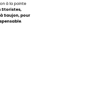
on à la pointe
 Storistes,
 à Saujon, pour
ispensable
.