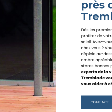
près 
Trem
Dès les premier
profiter de votr
soleil. Avez-vou
chez vous ? Vou
déploie au-dess
ombre agréable.
stores bannes p
experts de la 
Tremblade vou
vous aider à ch
CONTACT